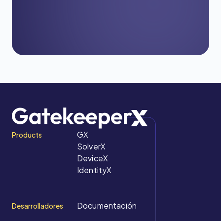
Demo
GX
Products
SolverX
DeviceX
IdentityX
Documentación
Desarrolladores