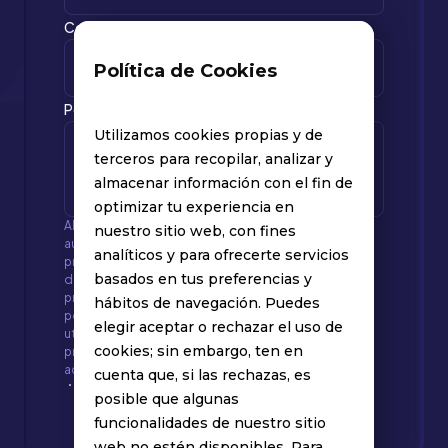
Correo electrónico
Política de Cookies
Por favor, dinos cómo podemos ayudarte
Utilizamos cookies propias y de
terceros para recopilar, analizar y
almacenar información con el fin de
optimizar tu experiencia en
Al enviar y utilizar nuestro sitio web, usted otorga
nuestro sitio web, con fines
autorización previa y expresa a GatekeeperX para
analíticos y para ofrecerte servicios
procesar sus datos personales como controlador
basados en tus preferencias y
de datos de acuerdo con nuestra Política de
procesamiento de datos personales. En esta
hábitos de navegación. Puedes
política, puede revisar los fines para los que
elegir aceptar o rechazar el uso de
utilizamos sus datos, los canales disponibles para
cookies; sin embargo, ten en
presentar consultas o quejas y sus derechos a
acceder, actualizar o rectificar su información.
cuenta que, si las rechazas, es
posible que algunas
Enviar
funcionalidades de nuestro sitio
web no estén disponibles. Para